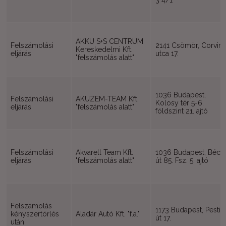
3 4/1
AKKU S+S CENTRUM
Felszámolási
2141 Csömör, Corvin
Kereskedelmi Kft.
eljárás
utca 17.
"felszámolás alatt"
1036 Budapest,
Felszámolási
AKUZEM-TEAM Kft.
Kolosy tér 5-6.
eljárás
"felszámolás alatt"
földszint 21. ajtó
Felszámolási
Akvarell Team Kft.
1036 Budapest, Bécsi
eljárás
"felszámolás alatt"
út 85. Fsz. 5. ajtó
Felszámolás
1173 Budapest, Pesti
kényszertörlés
Aladár Autó Kft. "f.a."
út 17.
után