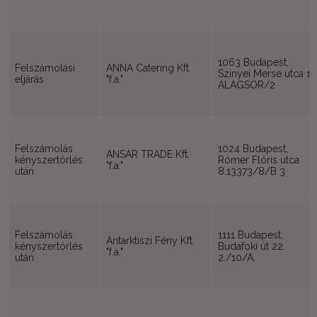
1063 Budapest,
Felszámolási
ANNA Catering Kft.
Szinyei Merse utca 1
eljárás
"f.a."
ALAGSOR/2
Felszámolás
1024 Budapest,
ANSAR TRADE Kft.
kényszertörlés
Rómer Flóris utca
"f.a."
után
8.13373/8/B 3
Felszámolás
1111 Budapest,
Antarktiszi Fény Kft.
kényszertörlés
Budafoki út 22.
"f.a."
után
2./10/A.