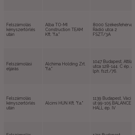
Felszámolás
Alba TO-MI
8000 Székesfehérvár
kényszertörlés
Construction TEAM
Rádió utca 2
után
Kft. "f.a."
FSZT/3A
1047 Budapest, Attila
Felszámolási
Alchima Holding Zrt.
utca 128-144. C ép. A
eljárás
"f.a."
lph. fszt./76.
Felszámolás
1139 Budapest, Váci
kényszertörlés
Alcimi HUN Kft. "f.a."
út 99-105 BALANCE
után
HALL ép. IV