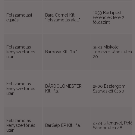
1053 Budapest,
Felszámolási
Bara Cornel Kft.
Ferenciek tere 2.
eljárás
"felszámolás alatt"
földszint
Felszámolás
3533 Miskolc,
kényszertörlés
Barbosa Kft. "f.a."
Topiczer János utca
után
20
Felszámolás
BÁRDOLÓMESTER
2500 Esztergom,
kényszertörlés
Kft. "f.a."
Szarvaskői út 30
után
Felszámolás
2724 Újlengyel, Petőfi
kényszertörlés
BárGép ÉP Kft. "f.a."
Sándor utca 48
után