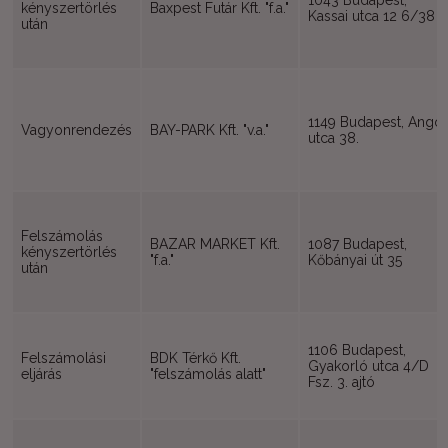
1043 Budapest,
kényszertörlés
Baxpest Futár Kft. "f.a."
Kassai utca 12 6/38
után
1149 Budapest, Angol
Vagyonrendezés
BAY-PARK Kft. "v.a."
utca 38.
Felszámolás
BAZAR MARKET Kft.
1087 Budapest,
kényszertörlés
"f.a."
Kőbányai út 35
után
1106 Budapest,
Felszámolási
BDK Térkő Kft.
Gyakorló utca 4/D
eljárás
"felszámolás alatt"
Fsz. 3. ajtó