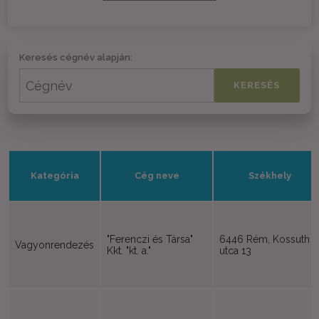
Keresés cégnév alapján:
Kategória
Cég neve
Székhely
"Ferenczi és Társa"
6446 Rém, Kossuth
Vagyonrendezés
Kkt. "kt. a."
utca 13