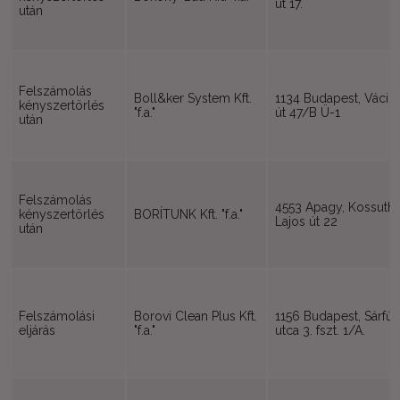
út 17.
után
Felszámolás
Boll&ker System Kft.
1134 Budapest, Váci
kényszertörlés
"f.a."
út 47/B Ü-1
után
Felszámolás
4553 Apagy, Kossuth
kényszertörlés
BORÍTUNK Kft. "f.a."
Lajos út 22
után
Felszámolási
Borovi Clean Plus Kft.
1156 Budapest, Sárfű
eljárás
"f.a."
utca 3. fszt. 1/A.