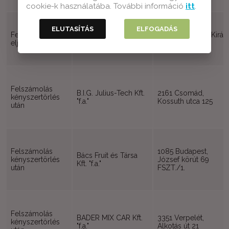
cookie-k használatába. További információ
itt
.
ELUTASÍTÁS
ELFOGADÁS
Felszámolási
B.D. Diamond Kft.
1068 Budapest, Királ
eljárás
"felszámolás alatt"
utca 80. fszt. 11.
Felszámolás
B.I.G. Julius-Tech Kft.
2161 Csomád,
kényszertörlés
"f.a."
Kossuth utca 125
után
Felszámolás
1085 Budapest,
Bács Fruit és Társa
kényszertörlés
József körút 69
Kft. "f.a."
után
FSZT./1.
Felszámolás
BADER MIX CAR Kft.
3351 Verpelét,
kényszertörlés
"f.a."
Alkotás út 21