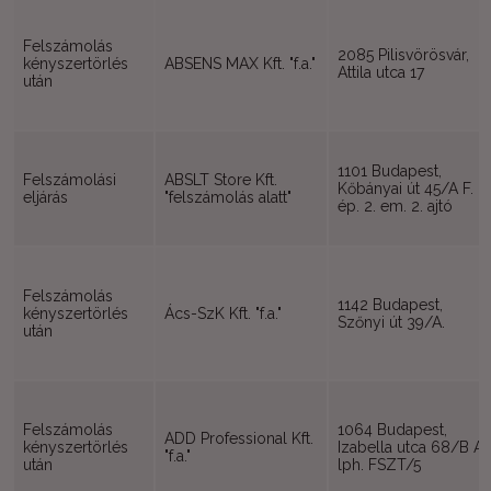
Felszámolás
2085 Pilisvörösvár,
kényszertörlés
ABSENS MAX Kft. "f.a."
Attila utca 17
után
1101 Budapest,
Felszámolási
ABSLT Store Kft.
Kőbányai út 45/A F.
eljárás
"felszámolás alatt"
ép. 2. em. 2. ajtó
Felszámolás
1142 Budapest,
kényszertörlés
Ács-SzK Kft. "f.a."
Szőnyi út 39/A.
után
Felszámolás
1064 Budapest,
ADD Professional Kft.
kényszertörlés
Izabella utca 68/B A
"f.a."
után
lph. FSZT/5