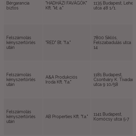
Bérgarancia
"HADHÁZI FAVÁGÓK"
1135 Budapest, Lehel
biztos
Kft. "kt. a."
utca 48 1/1.
Felszámolás
7800 Siklós,
kényszertörlés
"RED" Bt. "f.a."
Felszabadulás utca
után
14
Felszámolás
1181 Budapest,
A&A Produkciós
kényszertörlés
Csontváry K. Tivadar
Iroda Kft. "f.a."
után
utca 9 10/58
Felszámolás
1141 Budapest,
kényszertörlés
AB Properties Kft. "f.a."
Komócsy utca 5-7
után