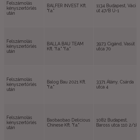
Felszámolás
BALFER INVEST Kft.
1134 Budapest, Váci
kényszertörlés
"f.a."
út 47/B Ü-1
után
Felszámolás
BALLA BAU TEAM
3973 Cigánd, Vasút
kényszertörlés
Kft. "f.a." "f.a."
utca 70
után
Felszámolás
Balog Bau 2021 Kft.
3371 Átány, Csárda
kényszertörlés
"f.a."
utca 4
után
Felszámolás
Baobaobao Delicious
1082 Budapest,
kényszertörlés
Chinese Kft. "f.a."
Baross utca 110 2/18
után