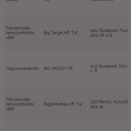
Felszámolás
1102 Budapest, Fűzér
kényszertörlés
Big Target Kft. "f.a."
utca 28 2/4
után
1135 Budapest, Diós
Vagyonrendezés
BIG-INVEST Kft.
u. 8
Felszámolás
3177 Rimóc, Kossuth
kényszertörlés
Bigbilderbau Kft. "f.a."
utca 19.
után