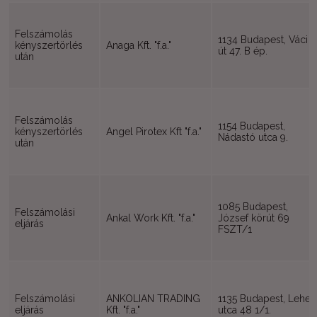
Felszámolás
1134 Budapest, Váci
kényszertörlés
Anaga Kft. "f.a."
út 47. B ép.
után
Felszámolás
1154 Budapest,
kényszertörlés
Angel Pirotex Kft "f.a."
Nádastó utca 9.
után
1085 Budapest,
Felszámolási
Ankal Work Kft. "f.a."
József körút 69
eljárás
FSZT/1
Felszámolási
ANKOLIAN TRADING
1135 Budapest, Lehel
eljárás
Kft. "f.a."
utca 48 1/1.