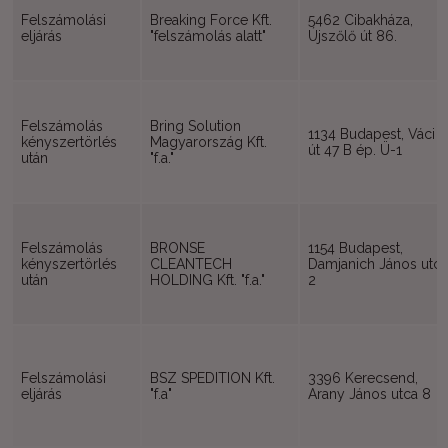
Felszámolási
Breaking Force Kft.
5462 Cibakháza,
eljárás
"felszámolás alatt"
Újszőlő út 86.
Felszámolás
Bring Solution
1134 Budapest, Váci
kényszertörlés
Magyarország Kft.
út 47 B ép. Ü-1
után
"f.a."
Felszámolás
BRONSE
1154 Budapest,
kényszertörlés
CLEANTECH
Damjanich János utc
után
HOLDING Kft. "f.a."
2
Felszámolási
BSZ SPEDITION Kft.
3396 Kerecsend,
eljárás
"f.a"
Arany János utca 8