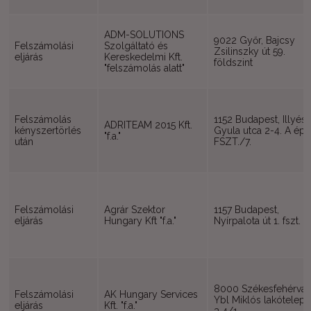
ADM-SOLUTIONS
9022 Győr, Bajcsy
Felszámolási
Szolgáltató és
Zsilinszky út 59.
eljárás
Kereskedelmi Kft.
földszint
"felszámolás alatt"
Felszámolás
1152 Budapest, Illyés
ADRITEAM 2015 Kft.
kényszertörlés
Gyula utca 2-4. A ép.
"f.a."
után
FSZT./7.
Felszámolási
Agrár Szektor
1157 Budapest,
eljárás
Hungary Kft "f.a."
Nyírpalota út 1. fszt. 1.
8000 Székesfehérvár
Felszámolási
AK Hungary Services
Ybl Miklós lakótelep
eljárás
Kft. "f.a."