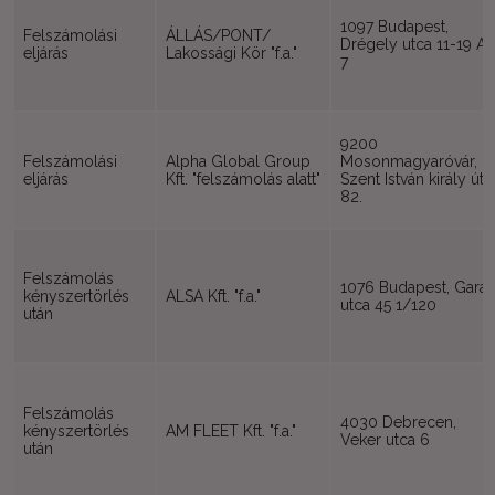
1097 Budapest,
Felszámolási
ÁLLÁS/PONT/
Drégely utca 11-19 AII
eljárás
Lakossági Kör "f.a."
7
9200
Felszámolási
Alpha Global Group
Mosonmagyaróvár,
eljárás
Kft. "felszámolás alatt"
Szent István király út
82.
Felszámolás
1076 Budapest, Gara
kényszertörlés
ALSA Kft. "f.a."
utca 45 1/120
után
Felszámolás
4030 Debrecen,
kényszertörlés
AM FLEET Kft. "f.a."
Veker utca 6
után