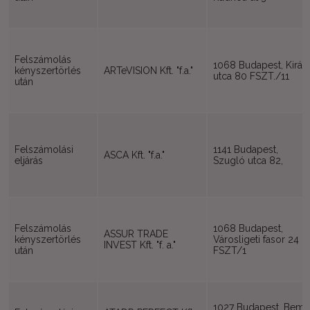
Felszámolás
1068 Budapest, Királ
kényszertörlés
ARTeVISION Kft. "f.a."
utca 80 FSZT./11
után
Felszámolási
1141 Budapest,
ASCA Kft. "f.a."
eljárás
Szugló utca 82,
Felszámolás
1068 Budapest,
ASSUR TRADE
kényszertörlés
Városligeti fasor 24
INVEST Kft. "f. a."
után
FSZT/1
1027 Budapest, Bem