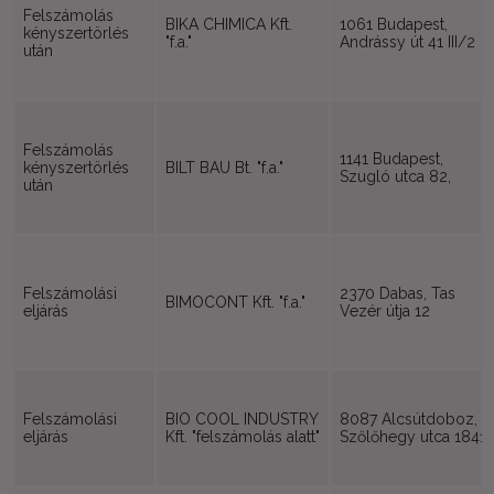
Felszámolás
BIKA CHIMICA Kft.
1061 Budapest,
kényszertörlés
"f.a."
Andrássy út 41 III/2
után
Felszámolás
1141 Budapest,
kényszertörlés
BILT BAU Bt. "f.a."
Szugló utca 82,
után
Felszámolási
2370 Dabas, Tas
BIMOCONT Kft. "f.a."
eljárás
Vezér útja 12
Felszámolási
BIO COOL INDUSTRY
8087 Alcsútdoboz,
eljárás
Kft. "felszámolás alatt"
Szőlőhegy utca 1841.