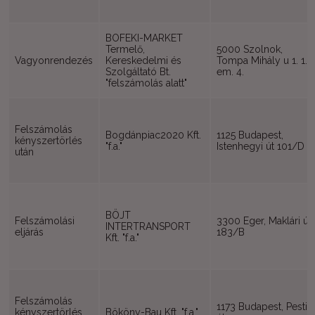
BOFEKI-MARKET
Termelő,
5000 Szolnok,
Vagyonrendezés
Kereskedelmi és
Tompa Mihály u 1. 1.
Szolgáltató Bt.
em. 4.
"felszámolás alatt"
Felszámolás
Bogdánpiac2020 Kft.
1125 Budapest,
kényszertörlés
"f.a."
Istenhegyi út 101/D
után
BÖJT
Felszámolási
3300 Eger, Maklári út
INTERTRANSPORT
eljárás
183/B
Kft. "f.a."
Felszámolás
1173 Budapest, Pesti
kényszertörlés
Bököny-Bau Kft. "f.a."