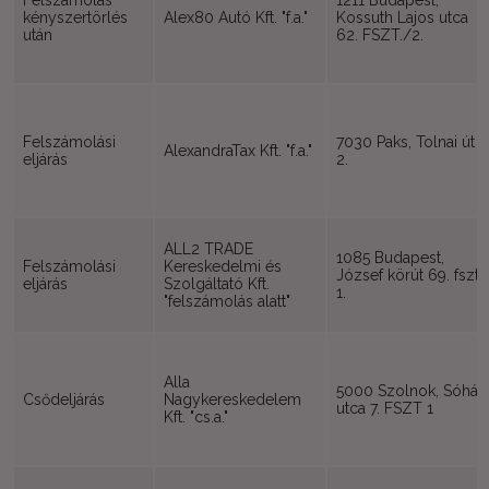
Felszámolás
1211 Budapest,
kényszertörlés
Alex80 Autó Kft. "f.a."
Kossuth Lajos utca
után
62. FSZT./2.
Felszámolási
7030 Paks, Tolnai út
AlexandraTax Kft. "f.a."
eljárás
2.
ALL2 TRADE
1085 Budapest,
Felszámolási
Kereskedelmi és
József körút 69. fszt.
eljárás
Szolgáltató Kft.
1.
"felszámolás alatt"
Alla
5000 Szolnok, Sóház
Csődeljárás
Nagykereskedelem
utca 7. FSZT 1
Kft. "cs.a."