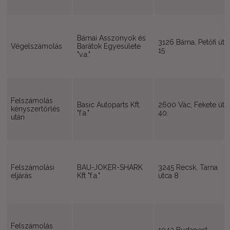
Bárnai Asszonyok és
3126 Bárna, Petőfi út
Végelszámolás
Barátok Egyesülete
15
"v.a."
Felszámolás
Basic Autoparts Kft.
2600 Vác, Fekete út
kényszertörlés
"f.a."
40.
után
Felszámolási
BAU-JOKER-SHARK
3245 Recsk, Tarna
eljárás
Kft "f.a."
utca 8
Felszámolás