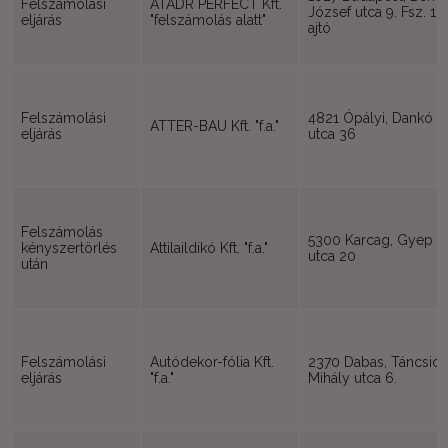
Felszámolási
ATADR PERFECT Kft.
József utca 9. Fsz. 10
eljárás
"felszámolás alatt"
ajtó
Felszámolási
4821 Ópályi, Dankó
ATTER-BAU Kft. "f.a."
eljárás
utca 36
Felszámolás
5300 Karcag, Gyep
kényszertörlés
Attilaildikó Kft. "f.a."
utca 20
után
Felszámolási
Autódekor-fólia Kft.
2370 Dabas, Táncsics
eljárás
"f.a."
Mihály utca 6.