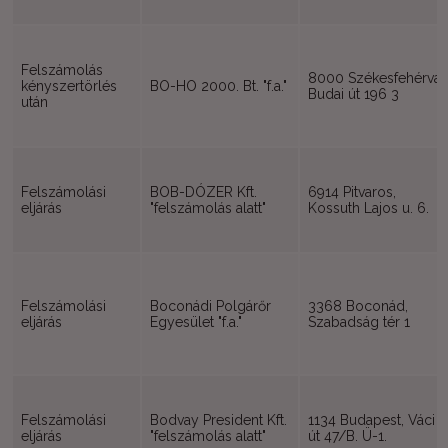
Felszámolás
8000 Székesfehérvár
kényszertörlés
BO-HO 2000. Bt. "f.a."
Budai út 196 3
után
Felszámolási
BOB-DÓZER Kft.
6914 Pitvaros,
eljárás
"felszámolás alatt"
Kossuth Lajos u. 6.
Felszámolási
Boconádi Polgárőr
3368 Boconád,
eljárás
Egyesület "f.a."
Szabadság tér 1
Felszámolási
Bodvay President Kft.
1134 Budapest, Váci
eljárás
"felszámolás alatt"
út 47/B. Ü-1.