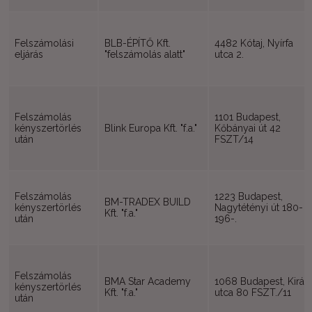
Felszámolási
BLB-ÉPÍTŐ Kft.
4482 Kótaj, Nyírfa
eljárás
"felszámolás alatt"
utca 2.
Felszámolás
1101 Budapest,
kényszertörlés
Blink Europa Kft. "f.a."
Kőbányai út 42
után
FSZT/14
Felszámolás
1223 Budapest,
BM-TRADEX BUILD
kényszertörlés
Nagytétényi út 180-
Kft. "f.a."
után
196-.
Felszámolás
BMA Star Academy
1068 Budapest, Királ
kényszertörlés
Kft. "f.a."
utca 80 FSZT./11
után