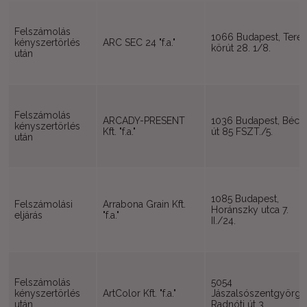
Felszámolás
1066 Budapest, Teré
kényszertörlés
ARC SEC 24 "f.a."
körút 28. 1/8.
után
Felszámolás
ARCADY-PRESENT
1036 Budapest, Bécsi
kényszertörlés
Kft. "f.a."
út 85 FSZT./5.
után
1085 Budapest,
Felszámolási
Arrabona Grain Kft.
Horánszky utca 7.
eljárás
"f.a."
II./24.
Felszámolás
5054
kényszertörlés
ArtColor Kft. "f.a."
Jászalsószentgyörgy
után
Radnóti út 3