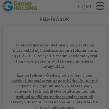
HU
EN
FELHÍVÁSOK
Tájékoztatjuk az érintetteket, hogy az alábbi
felszámolási eljárások esetében a felszámoló az
1991. évi XLIX. tv. 63/B. § szerint kezdeményezni
fogja az egyszerűsített felszámolási eljárás
lefolytatását.
Ezúton felhívjuk Önöket, hogy amennyiben
bárkinek tudomása van az adós bárhol fellelhető
vagyonáról (ingatlan, ingó, követelés, vagy
vagyoni értékű jog), illetve segítséget tudnak
nyújtani az eljárás rendes szabályok szerinti
lebonyolításához, azt 15 napon belül jelentsék be
a felszámoló részére.