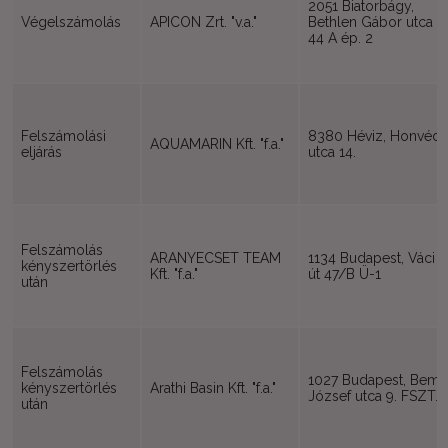
2051 Biatorbágy,
Végelszámolás
APICON Zrt. "v.a."
Bethlen Gábor utca
44 A ép. 2
Felszámolási
8380 Héviz, Honvéd
AQUAMARIN Kft. "f.a."
eljárás
utca 14.
Felszámolás
ARANYECSET TEAM
1134 Budapest, Váci
kényszertörlés
Kft. "f.a."
út 47/B Ü-1
után
Felszámolás
1027 Budapest, Bem
kényszertörlés
Arathi Basin Kft. "f.a."
József utca 9. FSZT.
után