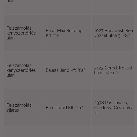
után
Felszámolás
Bajor Max Building
1027 Budapest, Bem
kényszertörlés
Kft. "f.a."
József utca 9. FSZT.
után
Felszámolás
3123 Cered, Kossuth
kényszertörlés
Balázs Janó Kft. "f.a."
Lajos utca 21
után
2378 Pusztavacs,
Felszámolási
Balcsifood Kft. "f.a."
Gárdonyi Géza utca
eljárás
11