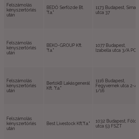
Felszámolás
BEDŐ Serfőzde Bt.
1173 Budapest, Sima
kényszertörlés
"f.a."
utca 37
után
Felszámolás
BEKO-GROUP Kft.
1077 Budapest,
kényszertörlés
"f.a."
Izabella utca 3/A PC1
után
Felszámolás
1116 Budapest,
BertókB Lakásgenerál
kényszertörlés
Fegyvernek utca 2-4
Kft. "f.a."
után
1/16
Felszámolás
1032 Budapest, Föld
kényszertörlés
Best Livestock Kft."f.a."
utca 53 FSZT
után