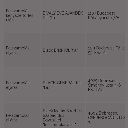
Felszámolás
BIVALY ÉVE AJÁNDÉK
1107 Budapest,
kényszertörlés
Kft. "f.a."
Kőbányai út 47/B
után
Felszámolási
1151 Budapest, Fő út
Black Brick Kft. "f.a."
eljárás
59. FSZ./1.
4025 Debrecen,
Felszámolási
BLACK GENERAL Kft.
Simonffy utca 4-6
eljárás
"f.a."
FSZT/41
Black Marlin Sport és
4002 Debrecen,
Felszámolási
Szabadidős
CSEREBOGÁR UTCA
eljárás
Egyesület
3.
"felszámolás alatt"