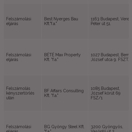
Felszámolási
Best Nyerges Bau
1163 Budapest, Veres
eljárás
Kft."f.a."
Péter út 51.
Felszámolási
BÉTÉ Max Property
1027 Budapest, Bem
eljárás
Kft. "f.a."
József utca 9. FSZT.
Felszámolás
1085 Budapest,
BF Affairs Consulting
kényszertörlés
József körút 69
Kft. "f.a."
után
FSZ/1
Felszámolási
BG Gyöngy Steel Kft.
3200 Gyöngyös,
eljárás
"f.a."
Vasöntő út 2